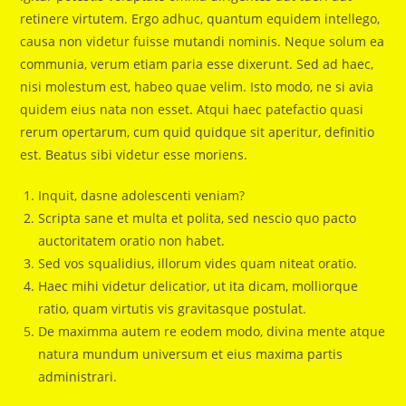
retinere virtutem. Ergo adhuc, quantum equidem intellego,
causa non videtur fuisse mutandi nominis. Neque solum ea
communia, verum etiam paria esse dixerunt. Sed ad haec,
nisi molestum est, habeo quae velim. Isto modo, ne si avia
quidem eius nata non esset. Atqui haec patefactio quasi
rerum opertarum, cum quid quidque sit aperitur, definitio
est. Beatus sibi videtur esse moriens.
Inquit, dasne adolescenti veniam?
Scripta sane et multa et polita, sed nescio quo pacto
auctoritatem oratio non habet.
Sed vos squalidius, illorum vides quam niteat oratio.
Haec mihi videtur delicatior, ut ita dicam, molliorque
ratio, quam virtutis vis gravitasque postulat.
De maximma autem re eodem modo, divina mente atque
natura mundum universum et eius maxima partis
administrari.