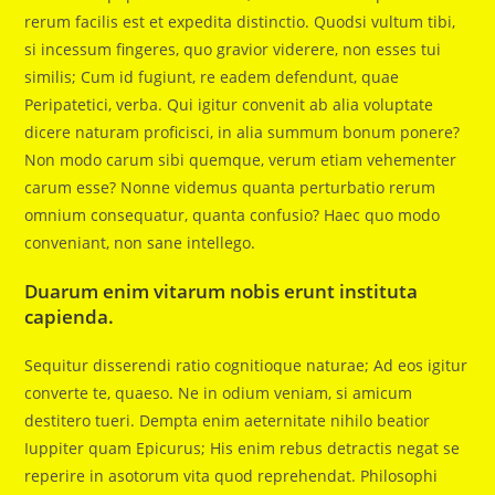
rerum facilis est et expedita distinctio. Quodsi vultum tibi,
si incessum fingeres, quo gravior viderere, non esses tui
similis; Cum id fugiunt, re eadem defendunt, quae
Peripatetici, verba. Qui igitur convenit ab alia voluptate
dicere naturam proficisci, in alia summum bonum ponere?
Non modo carum sibi quemque, verum etiam vehementer
carum esse? Nonne videmus quanta perturbatio rerum
omnium consequatur, quanta confusio? Haec quo modo
conveniant, non sane intellego.
Duarum enim vitarum nobis erunt instituta
capienda.
Sequitur disserendi ratio cognitioque naturae; Ad eos igitur
converte te, quaeso. Ne in odium veniam, si amicum
destitero tueri. Dempta enim aeternitate nihilo beatior
Iuppiter quam Epicurus; His enim rebus detractis negat se
reperire in asotorum vita quod reprehendat. Philosophi