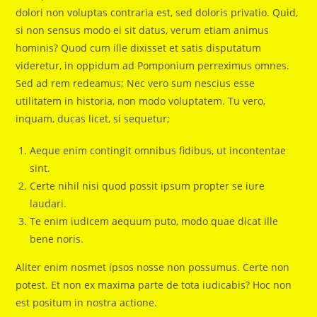
dolori non voluptas contraria est, sed doloris privatio. Quid,
si non sensus modo ei sit datus, verum etiam animus
hominis? Quod cum ille dixisset et satis disputatum
videretur, in oppidum ad Pomponium perreximus omnes.
Sed ad rem redeamus; Nec vero sum nescius esse
utilitatem in historia, non modo voluptatem. Tu vero,
inquam, ducas licet, si sequetur;
Aeque enim contingit omnibus fidibus, ut incontentae
sint.
Certe nihil nisi quod possit ipsum propter se iure
laudari.
Te enim iudicem aequum puto, modo quae dicat ille
bene noris.
Aliter enim nosmet ipsos nosse non possumus. Certe non
potest. Et non ex maxima parte de tota iudicabis? Hoc non
est positum in nostra actione.