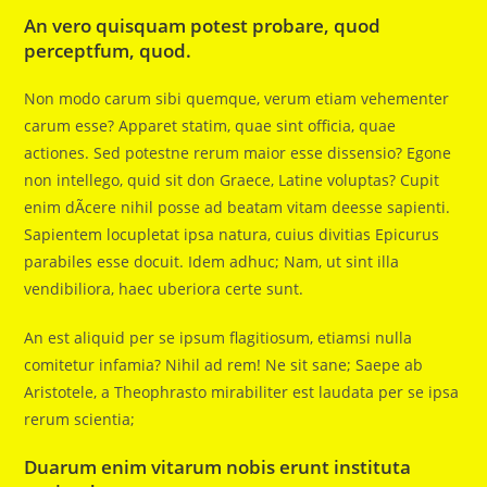
An vero quisquam potest probare, quod
perceptfum, quod.
Non modo carum sibi quemque, verum etiam vehementer
carum esse? Apparet statim, quae sint officia, quae
actiones. Sed potestne rerum maior esse dissensio? Egone
non intellego, quid sit don Graece, Latine voluptas? Cupit
enim dÃ­cere nihil posse ad beatam vitam deesse sapienti.
Sapientem locupletat ipsa natura, cuius divitias Epicurus
parabiles esse docuit. Idem adhuc; Nam, ut sint illa
vendibiliora, haec uberiora certe sunt.
An est aliquid per se ipsum flagitiosum, etiamsi nulla
comitetur infamia? Nihil ad rem! Ne sit sane; Saepe ab
Aristotele, a Theophrasto mirabiliter est laudata per se ipsa
rerum scientia;
Duarum enim vitarum nobis erunt instituta