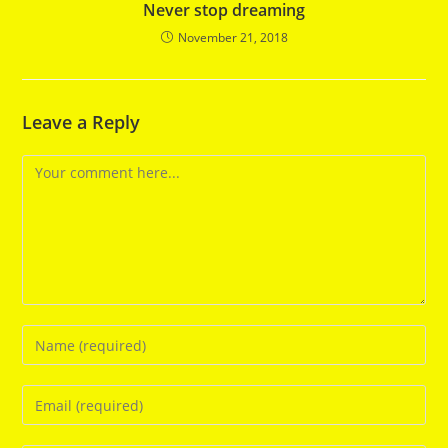
Never stop dreaming
November 21, 2018
Leave a Reply
Comment
Enter
your
name
Enter
or
your
username
email