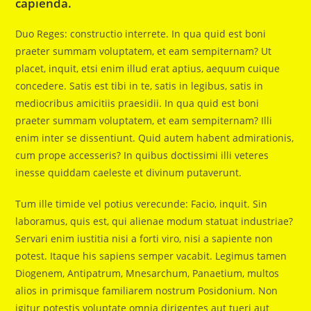
capienda.
Duo Reges: constructio interrete. In qua quid est boni
praeter summam voluptatem, et eam sempiternam? Ut
placet, inquit, etsi enim illud erat aptius, aequum cuique
concedere. Satis est tibi in te, satis in legibus, satis in
mediocribus amicitiis praesidii. In qua quid est boni
praeter summam voluptatem, et eam sempiternam? Illi
enim inter se dissentiunt. Quid autem habent admirationis,
cum prope accesseris? In quibus doctissimi illi veteres
inesse quiddam caeleste et divinum putaverunt.
Tum ille timide vel potius verecunde: Facio, inquit. Sin
laboramus, quis est, qui alienae modum statuat industriae?
Servari enim iustitia nisi a forti viro, nisi a sapiente non
potest. Itaque his sapiens semper vacabit. Legimus tamen
Diogenem, Antipatrum, Mnesarchum, Panaetium, multos
alios in primisque familiarem nostrum Posidonium. Non
igitur potestis voluptate omnia dirigentes aut tueri aut