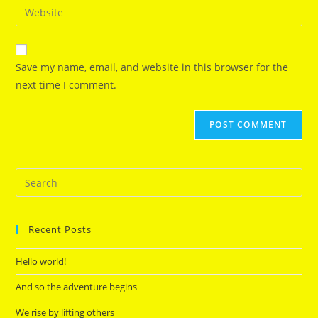
Enter
to
address
your
comment
to
website
comment
URL
Save my name, email, and website in this browser for the
(optional)
next time I comment.
Recent Posts
Hello world!
And so the adventure begins
We rise by lifting others