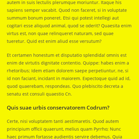
autem in suis lectulis plerumque moriuntur. Itaque his
sapiens semper vacabit. Quod non faceret, si in voluptate
summum bonum poneret. Etsi qui potest intellegi aut
cogitari esse aliquod animal, quod se oderit? Quaesita enim
virtus est, non quae relinqueret naturam, sed quae
tueretur. Quid est enim aliud esse versutum?
Et certamen honestum et disputatio splendida! omnis est
enim de virtutis dignitate contentio. Quippe: habes enim a
rhetoribus; Idem etiam dolorem saepe perpetiuntur, ne, si
id non faciant, incidant in maiorem. Expectoque quid ad id,
quod quaerebam, respondeas. Quo plebiscito decreta a
senatu est consuli quaestio Cn.
Quis suae urbis conservatorem Codrum?
Certe, nisi voluptatem tanti aestimaretis. Quod autem
principium officii quaerunt, melius quam Pyrrho; Nunc
haec primum fortasse audientis servire debemus. Quia