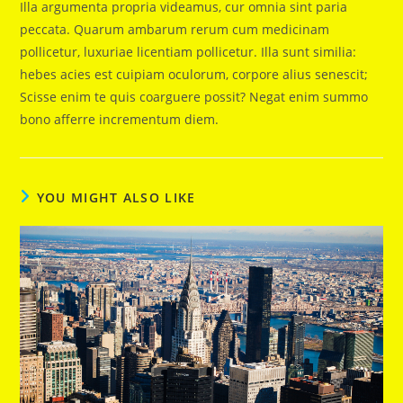
Illa argumenta propria videamus, cur omnia sint paria
peccata. Quarum ambarum rerum cum medicinam
pollicetur, luxuriae licentiam pollicetur. Illa sunt similia:
hebes acies est cuipiam oculorum, corpore alius senescit;
Scisse enim te quis coarguere possit? Negat enim summo
bono afferre incrementum diem.
YOU MIGHT ALSO LIKE