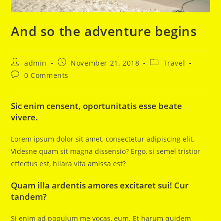
And so the adventure begins
Post
Post
Post
admin
November 21, 2018
Travel
author:
published:
category:
Post
0 Comments
comments:
Sic enim censent, oportunitatis esse beate
vivere.
Lorem ipsum dolor sit amet, consectetur adipiscing elit.
Videsne quam sit magna dissensio? Ergo, si semel tristior
effectus est, hilara vita amissa est?
Quam illa ardentis amores excitaret sui! Cur
tandem?
Si enim ad populum me vocas, eum. Et harum quidem