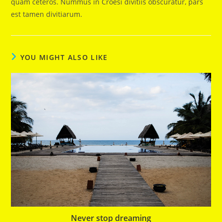
quam ceteros. Nummus in Croesi divitiis obscuratur, pars
est tamen divitiarum.
YOU MIGHT ALSO LIKE
Never stop dreaming