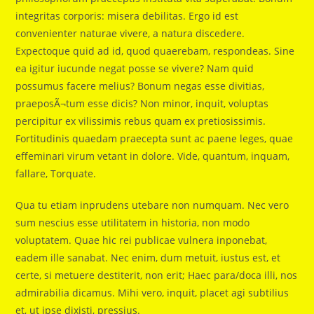
integritas corporis: misera debilitas. Ergo id est
convenienter naturae vivere, a natura discedere.
Expectoque quid ad id, quod quaerebam, respondeas. Sine
ea igitur iucunde negat posse se vivere? Nam quid
possumus facere melius? Bonum negas esse divitias,
praeposÃ¬tum esse dicis? Non minor, inquit, voluptas
percipitur ex vilissimis rebus quam ex pretiosissimis.
Fortitudinis quaedam praecepta sunt ac paene leges, quae
effeminari virum vetant in dolore. Vide, quantum, inquam,
fallare, Torquate.
Qua tu etiam inprudens utebare non numquam. Nec vero
sum nescius esse utilitatem in historia, non modo
voluptatem. Quae hic rei publicae vulnera inponebat,
eadem ille sanabat. Nec enim, dum metuit, iustus est, et
certe, si metuere destiterit, non erit; Haec para/doca illi, nos
admirabilia dicamus. Mihi vero, inquit, placet agi subtilius
et, ut ipse dixisti, pressius.