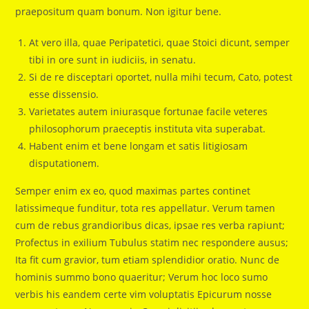
praepositum quam bonum. Non igitur bene.
At vero illa, quae Peripatetici, quae Stoici dicunt, semper
tibi in ore sunt in iudiciis, in senatu.
Si de re disceptari oportet, nulla mihi tecum, Cato, potest
esse dissensio.
Varietates autem iniurasque fortunae facile veteres
philosophorum praeceptis instituta vita superabat.
Habent enim et bene longam et satis litigiosam
disputationem.
Semper enim ex eo, quod maximas partes continet
latissimeque funditur, tota res appellatur. Verum tamen
cum de rebus grandioribus dicas, ipsae res verba rapiunt;
Profectus in exilium Tubulus statim nec respondere ausus;
Ita fit cum gravior, tum etiam splendidior oratio. Nunc de
hominis summo bono quaeritur; Verum hoc loco sumo
verbis his eandem certe vim voluptatis Epicurum nosse