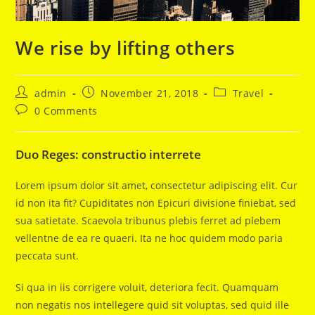
We rise by lifting others
Post
Post
Post
admin
November 21, 2018
Travel
author:
published:
category:
Post
0 Comments
comments:
Duo Reges: constructio interrete
Lorem ipsum dolor sit amet, consectetur adipiscing elit. Cur
id non ita fit? Cupiditates non Epicuri divisione finiebat, sed
sua satietate. Scaevola tribunus plebis ferret ad plebem
vellentne de ea re quaeri. Ita ne hoc quidem modo paria
peccata sunt.
Si qua in iis corrigere voluit, deteriora fecit. Quamquam
non negatis nos intellegere quid sit voluptas, sed quid ille