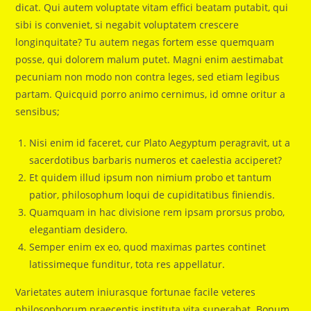
dicat. Qui autem voluptate vitam effici beatam putabit, qui
sibi is conveniet, si negabit voluptatem crescere
longinquitate? Tu autem negas fortem esse quemquam
posse, qui dolorem malum putet. Magni enim aestimabat
pecuniam non modo non contra leges, sed etiam legibus
partam. Quicquid porro animo cernimus, id omne oritur a
sensibus;
Nisi enim id faceret, cur Plato Aegyptum peragravit, ut a
sacerdotibus barbaris numeros et caelestia acciperet?
Et quidem illud ipsum non nimium probo et tantum
patior, philosophum loqui de cupiditatibus finiendis.
Quamquam in hac divisione rem ipsam prorsus probo,
elegantiam desidero.
Semper enim ex eo, quod maximas partes continet
latissimeque funditur, tota res appellatur.
Varietates autem iniurasque fortunae facile veteres
philosophorum praeceptis instituta vita superabat. Bonum