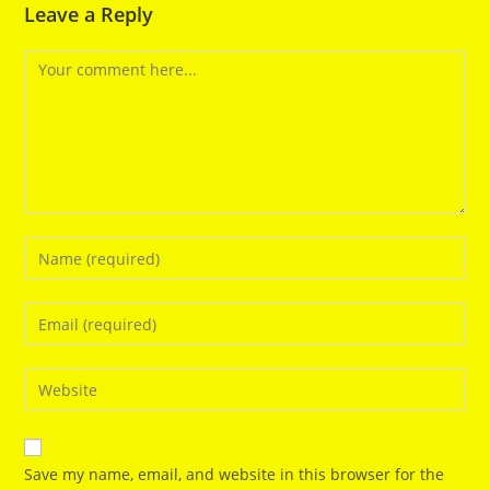
Leave a Reply
Comment
Enter
your
name
Enter
or
your
username
email
Enter
to
address
your
comment
to
website
comment
URL
Save my name, email, and website in this browser for the
(optional)