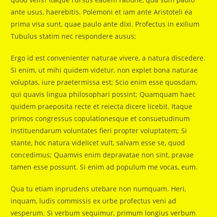
ante usus, haerebitis. Polemoni et iam ante Aristoteli ea
prima visa sunt, quae paulo ante dixi. Profectus in exilium
Tubulus statim nec respondere ausus;
Ergo id est convenienter naturae vivere, a natura discedere.
Si enim, ut mihi quidem videtur, non explet bona naturae
voluptas, iure praetermissa est; Scio enim esse quosdam,
qui quavis lingua philosophari possint; Quamquam haec
quidem praeposita recte et reiecta dicere licebit. Itaque
primos congressus copulationesque et consuetudinum
instituendarum voluntates fieri propter voluptatem; Si
stante, hoc natura videlicet vult, salvam esse se, quod
concedimus; Quamvis enim depravatae non sint, pravae
tamen esse possunt. Si enim ad populum me vocas, eum.
Qua tu etiam inprudens utebare non numquam. Heri,
inquam, ludis commissis ex urbe profectus veni ad
vesperum. Si verbum sequimur, primum longius verbum