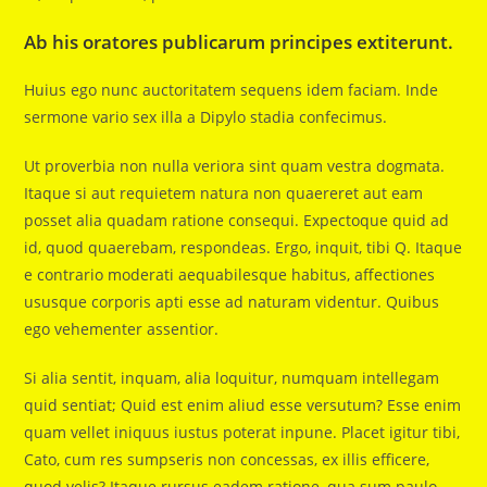
Ab his oratores publicarum principes extiterunt.
Huius ego nunc auctoritatem sequens idem faciam. Inde
sermone vario sex illa a Dipylo stadia confecimus.
Ut proverbia non nulla veriora sint quam vestra dogmata.
Itaque si aut requietem natura non quaereret aut eam
posset alia quadam ratione consequi. Expectoque quid ad
id, quod quaerebam, respondeas. Ergo, inquit, tibi Q. Itaque
e contrario moderati aequabilesque habitus, affectiones
ususque corporis apti esse ad naturam videntur. Quibus
ego vehementer assentior.
Si alia sentit, inquam, alia loquitur, numquam intellegam
quid sentiat; Quid est enim aliud esse versutum? Esse enim
quam vellet iniquus iustus poterat inpune. Placet igitur tibi,
Cato, cum res sumpseris non concessas, ex illis efficere,
quod velis? Itaque rursus eadem ratione, qua sum paulo